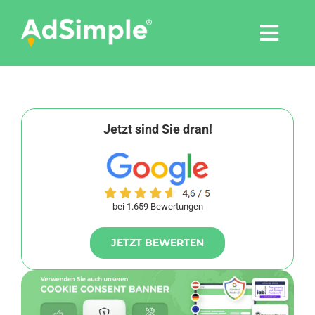
Skip
to
Togg
content
Navi
Leistungen
Tools
Jetzt sind Sie dran!
Pressemitteilungen
bei 1.659 Bewertungen
Shop
JETZT BEWERTEN
Agentur
Blog