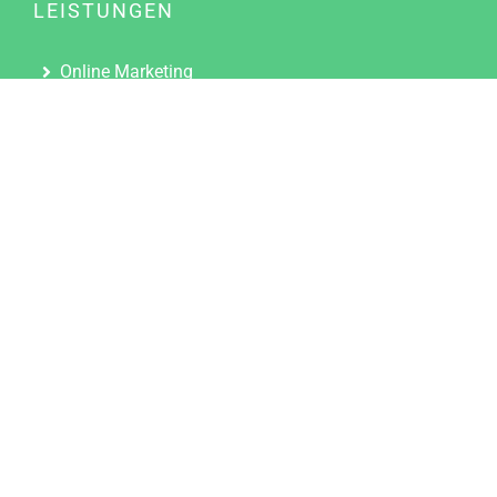
LEISTUNGEN
Online Marketing
Content Marketing
Content Marketing Abos
Content Marketing für Ärzte
Suchmaschinenoptimierung
Social Media Marketing
Influencer Marketing
Partnerprogramm
TOOLS