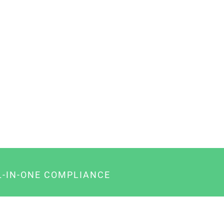
L-IN-ONE COMPLIANCE
gency-Paket für Agenturen