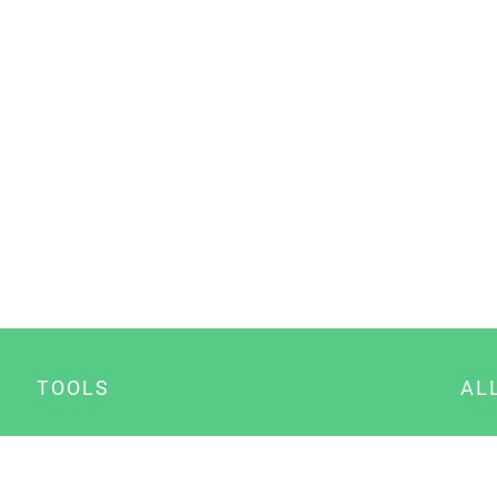
TOOLS
AL
Datenschutz Generator
A