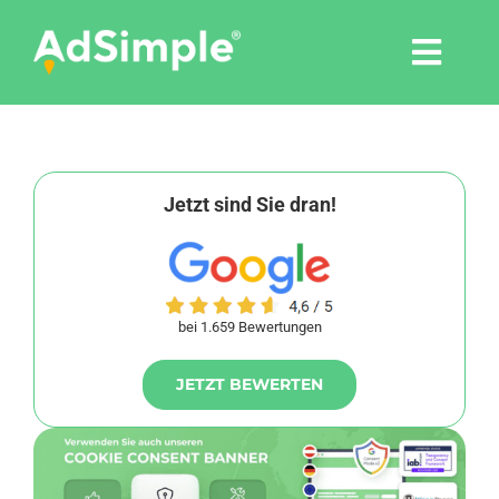
Skip
to
Togg
content
Navi
Leistungen
Tools
Jetzt sind Sie dran!
Pressemitteilungen
bei 1.659 Bewertungen
Shop
JETZT BEWERTEN
Agentur
Blog