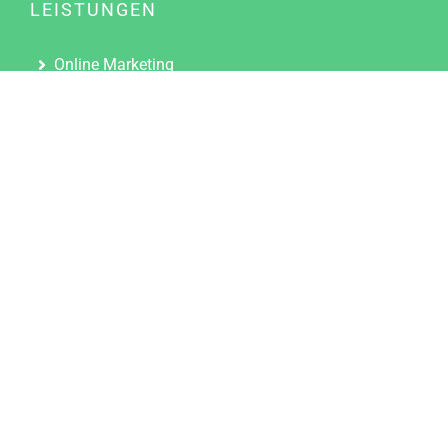
LEISTUNGEN
Online Marketing
Content Marketing
Content Marketing Abos
Content Marketing für Ärzte
Suchmaschinenoptimierung
Social Media Marketing
Influencer Marketing
Partnerprogramm
TOOLS