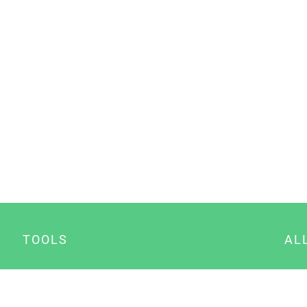
TOOLS
AL
Datenschutz Generator
A