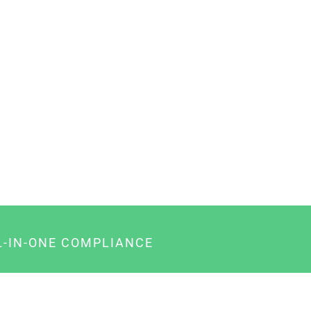
L-IN-ONE COMPLIANCE
gency-Paket für Agenturen