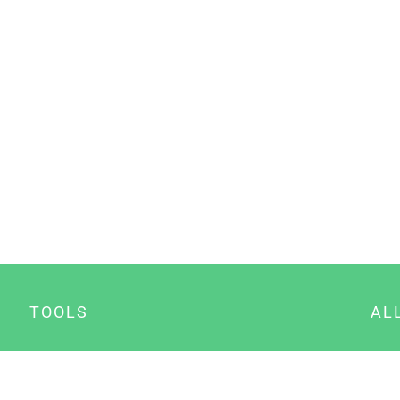
TOOLS
AL
Datenschutz Generator
A