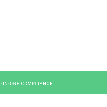
L-IN-ONE COMPLIANCE
gency-Paket für Agenturen