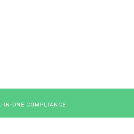
L-IN-ONE COMPLIANCE
gency-Paket für Agenturen