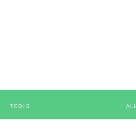
TOOLS
AL
Datenschutz Generator
A