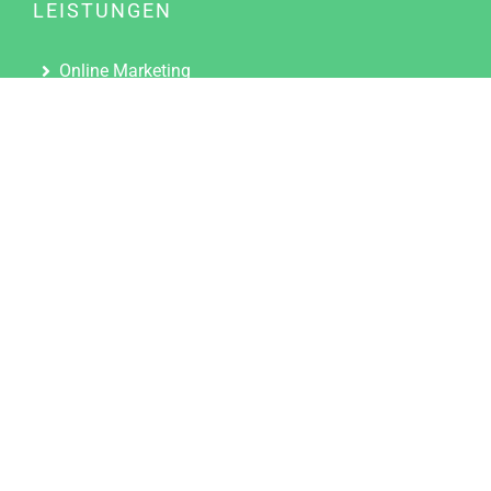
LEISTUNGEN
Online Marketing
Content Marketing
Content Marketing Abos
Content Marketing für Ärzte
Suchmaschinenoptimierung
Social Media Marketing
Influencer Marketing
Partnerprogramm
TOOLS