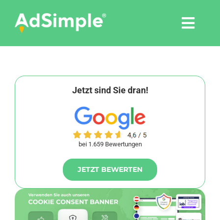
Skip
to
Togg
content
Navi
Leistungen
Tools
Jetzt sind Sie dran!
Pressemitteilungen
bei 1.659 Bewertungen
Shop
JETZT BEWERTEN
Agentur
Blog