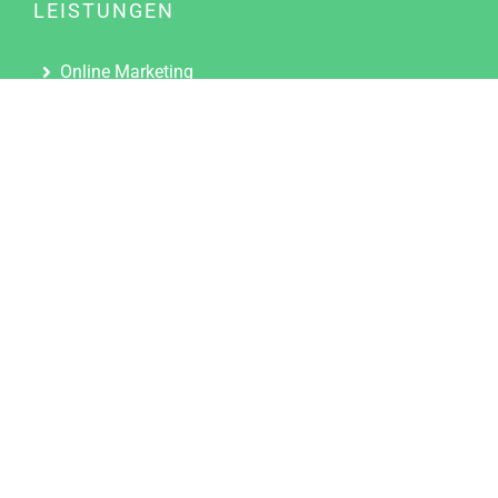
LEISTUNGEN
Online Marketing
Content Marketing
Content Marketing Abos
Content Marketing für Ärzte
Suchmaschinenoptimierung
Social Media Marketing
Influencer Marketing
Partnerprogramm
TOOLS