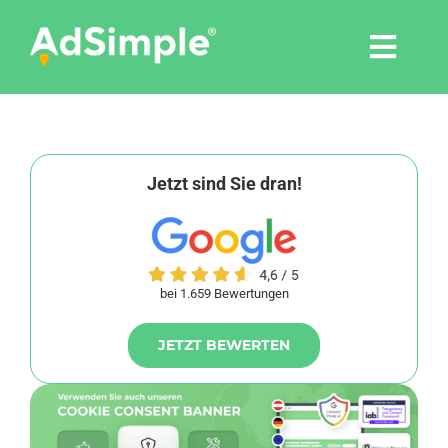
Skip
to
Togg
content
Navi
Leistungen
Tools
Jetzt sind Sie dran!
Pressemitteilungen
bei 1.659 Bewertungen
Shop
JETZT BEWERTEN
Agentur
Blog