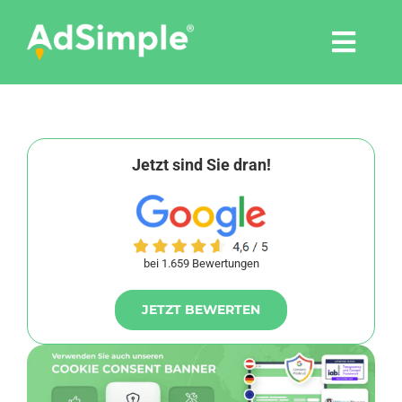
Skip
to
Togg
content
Navi
Leistungen
Tools
Jetzt sind Sie dran!
Pressemitteilungen
bei 1.659 Bewertungen
Shop
JETZT BEWERTEN
Agentur
Blog