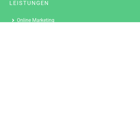
LEISTUNGEN
Online Marketing
Content Marketing
Content Marketing Abos
Content Marketing für Ärzte
Suchmaschinenoptimierung
Social Media Marketing
Influencer Marketing
Partnerprogramm
TOOLS