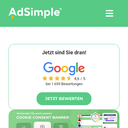
Skip
to
Togg
content
Navi
Leistungen
Tools
Jetzt sind Sie dran!
Pressemitteilungen
bei 1.659 Bewertungen
Shop
JETZT BEWERTEN
Agentur
Blog