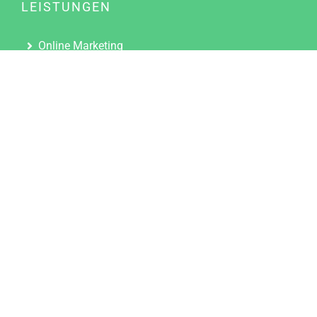
LEISTUNGEN
Online Marketing
Content Marketing
Content Marketing Abos
Content Marketing für Ärzte
Suchmaschinenoptimierung
Social Media Marketing
Influencer Marketing
Partnerprogramm
TOOLS