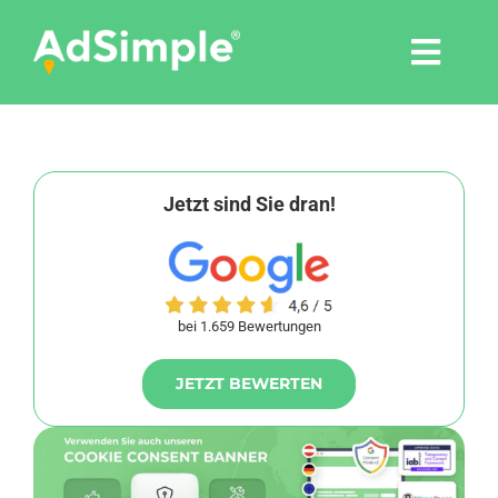
Skip
to
Togg
content
Navi
Leistungen
Tools
Jetzt sind Sie dran!
Pressemitteilungen
bei 1.659 Bewertungen
Shop
JETZT BEWERTEN
Agentur
Blog