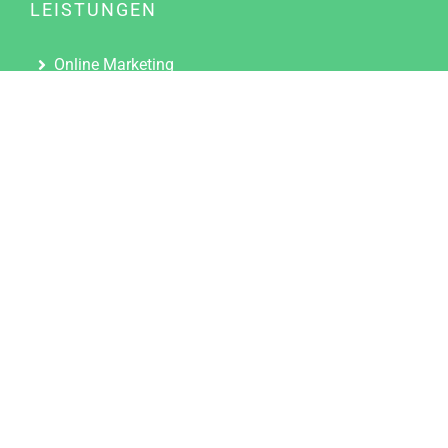
LEISTUNGEN
Online Marketing
Content Marketing
Content Marketing Abos
Content Marketing für Ärzte
Suchmaschinenoptimierung
Social Media Marketing
Influencer Marketing
Partnerprogramm
TOOLS