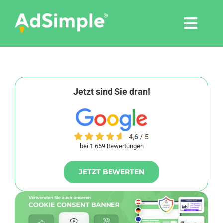
Skip
to
Togg
content
Navi
Leistungen
Tools
Jetzt sind Sie dran!
Pressemitteilungen
bei 1.659 Bewertungen
Shop
JETZT BEWERTEN
Agentur
Blog