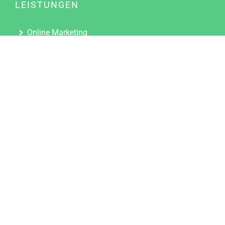
LEISTUNGEN
Online Marketing
Content Marketing
Content Marketing Abos
Content Marketing für Ärzte
Suchmaschinenoptimierung
Social Media Marketing
Influencer Marketing
Partnerprogramm
TOOLS