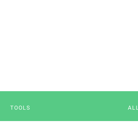
TOOLS
AL
Datenschutz Generator
A