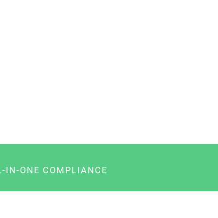
L-IN-ONE COMPLIANCE
gency-Paket für Agenturen