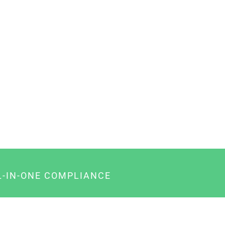
L-IN-ONE COMPLIANCE
gency-Paket für Agenturen