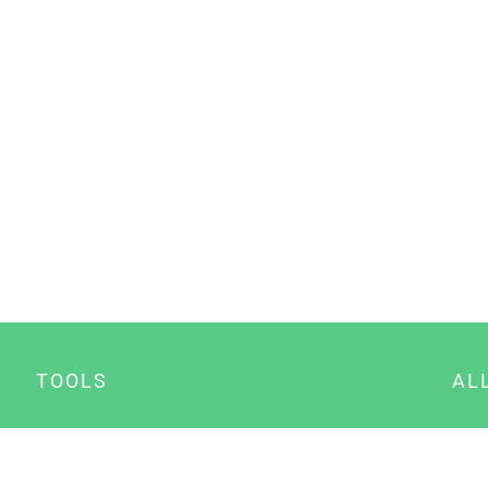
TOOLS
AL
Datenschutz Generator
A