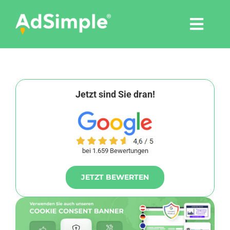
Skip
to
Togg
content
Navi
Leistungen
Tools
Jetzt sind Sie dran!
Pressemitteilungen
bei 1.659 Bewertungen
Shop
JETZT BEWERTEN
Agentur
Blog