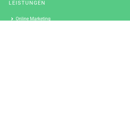
LEISTUNGEN
Online Marketing
Content Marketing
Content Marketing Abos
Content Marketing für Ärzte
Suchmaschinenoptimierung
Social Media Marketing
Influencer Marketing
Partnerprogramm
TOOLS