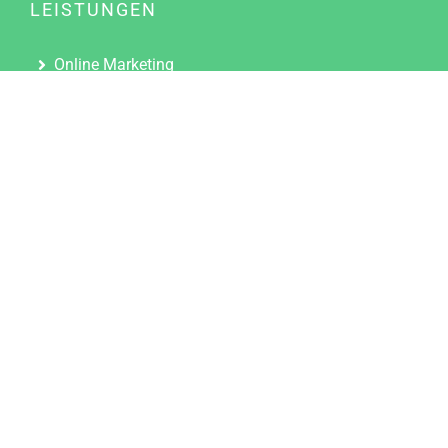
LEISTUNGEN
Online Marketing
Content Marketing
Content Marketing Abos
Content Marketing für Ärzte
Suchmaschinenoptimierung
Social Media Marketing
Influencer Marketing
Partnerprogramm
TOOLS