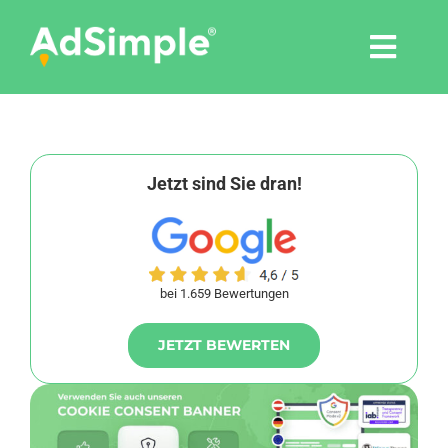
Skip
to
Togg
content
Navi
Leistungen
Tools
Jetzt sind Sie dran!
Pressemitteilungen
bei 1.659 Bewertungen
Shop
JETZT BEWERTEN
Agentur
Blog