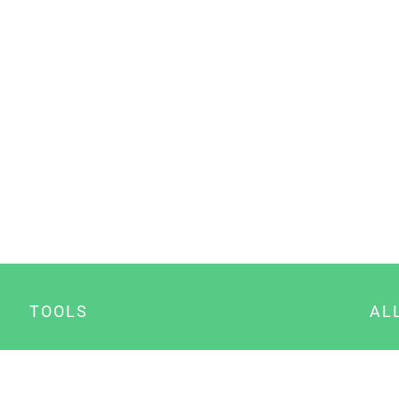
TOOLS
AL
Datenschutz Generator
A