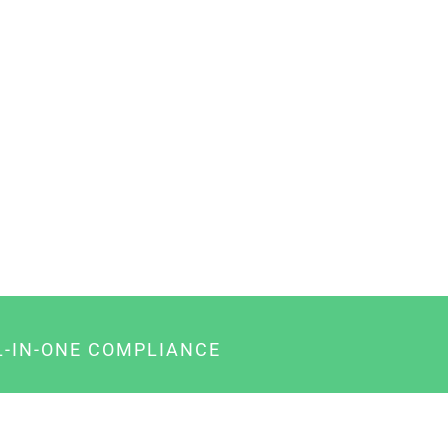
L-IN-ONE COMPLIANCE
gency-Paket für Agenturen