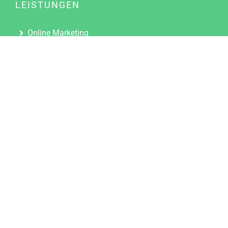
LEISTUNGEN
Online Marketing
Content Marketing
Content Marketing Abos
Content Marketing für Ärzte
Suchmaschinenoptimierung
Social Media Marketing
Influencer Marketing
Partnerprogramm
TOOLS