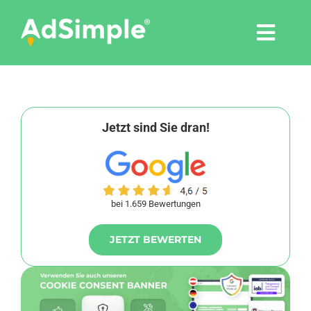
Skip
to
Togg
content
Navi
Leistungen
Tools
Jetzt sind Sie dran!
Pressemitteilungen
bei 1.659 Bewertungen
Shop
JETZT BEWERTEN
Agentur
Blog