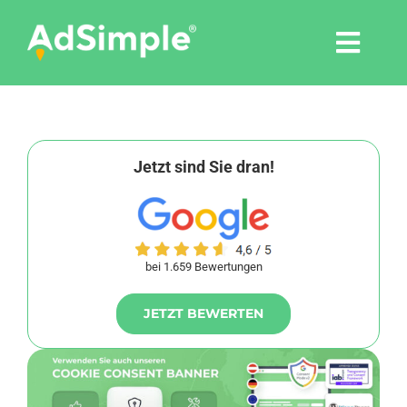
Skip
to
Togg
content
Navi
Leistungen
Tools
Jetzt sind Sie dran!
Pressemitteilungen
bei 1.659 Bewertungen
Shop
JETZT BEWERTEN
Agentur
Blog