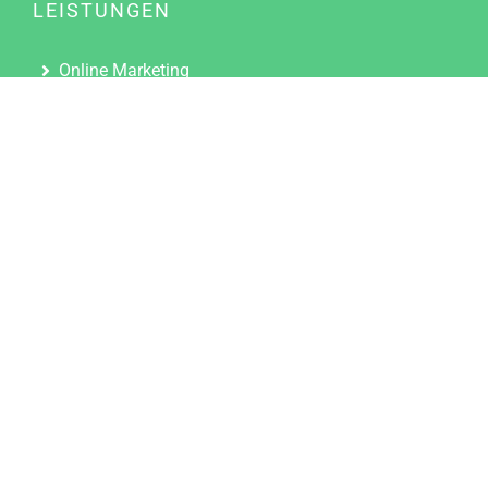
LEISTUNGEN
Online Marketing
Content Marketing
Content Marketing Abos
Content Marketing für Ärzte
Suchmaschinenoptimierung
Social Media Marketing
Influencer Marketing
Partnerprogramm
TOOLS