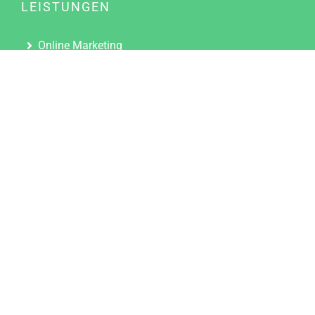
LEISTUNGEN
Online Marketing
Content Marketing
Content Marketing Abos
Content Marketing für Ärzte
Suchmaschinenoptimierung
Social Media Marketing
Influencer Marketing
Partnerprogramm
TOOLS