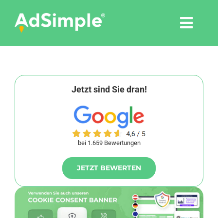
Skip
to
Togg
content
Navi
Leistungen
Tools
Jetzt sind Sie dran!
Pressemitteilungen
bei 1.659 Bewertungen
Shop
JETZT BEWERTEN
Agentur
Blog