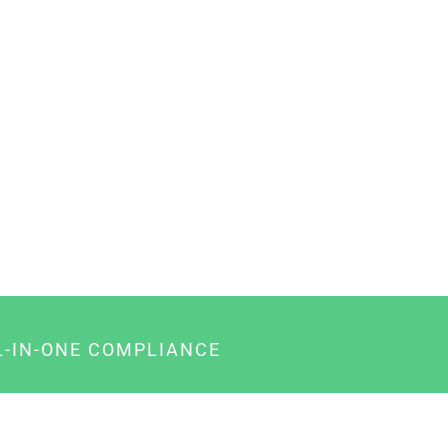
L-IN-ONE COMPLIANCE
gency-Paket für Agenturen