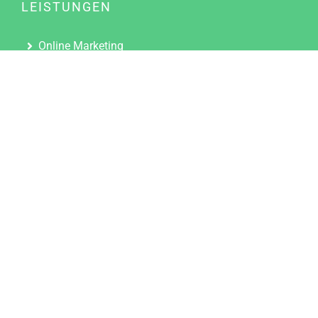
LEISTUNGEN
Online Marketing
Content Marketing
Content Marketing Abos
Content Marketing für Ärzte
Suchmaschinenoptimierung
Social Media Marketing
Influencer Marketing
Partnerprogramm
TOOLS