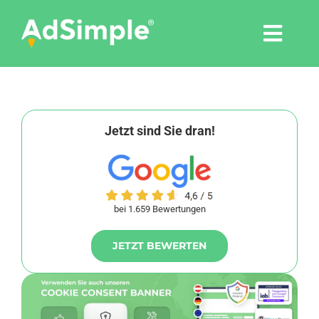
Skip
to
Togg
content
Navi
Leistungen
Tools
Jetzt sind Sie dran!
Pressemitteilungen
bei 1.659 Bewertungen
Shop
JETZT BEWERTEN
Agentur
Blog