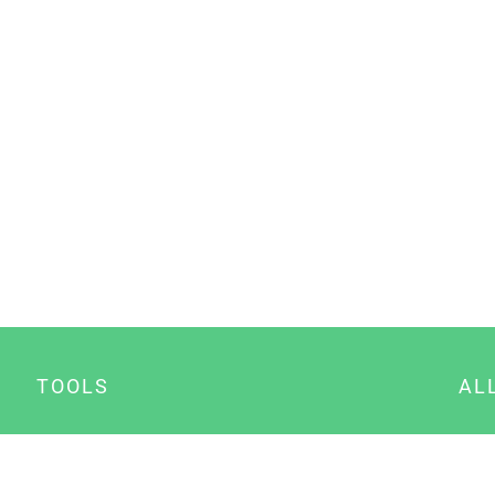
TOOLS
AL
Datenschutz Generator
A