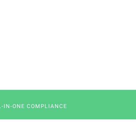
L-IN-ONE COMPLIANCE
gency-Paket für Agenturen