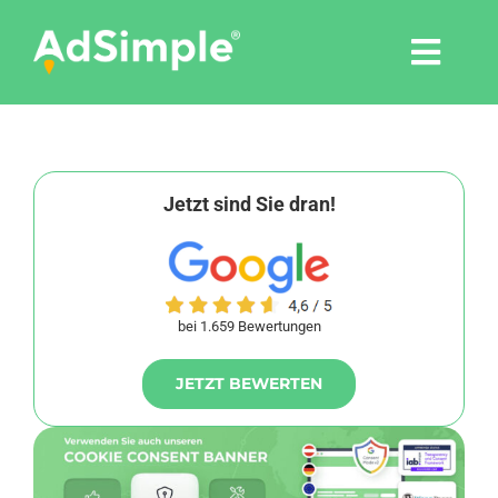
Skip
to
Togg
content
Navi
Leistungen
Tools
Jetzt sind Sie dran!
Pressemitteilungen
bei 1.659 Bewertungen
Shop
JETZT BEWERTEN
Agentur
Blog