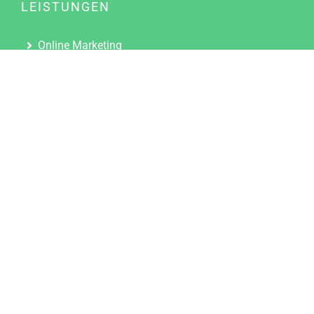
LEISTUNGEN
Online Marketing
Content Marketing
Content Marketing Abos
Content Marketing für Ärzte
Suchmaschinenoptimierung
Social Media Marketing
Influencer Marketing
Partnerprogramm
TOOLS