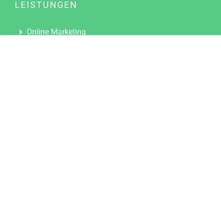
LEISTUNGEN
Online Marketing
Content Marketing
Content Marketing Abos
Content Marketing für Ärzte
Suchmaschinenoptimierung
Social Media Marketing
Influencer Marketing
Partnerprogramm
TOOLS