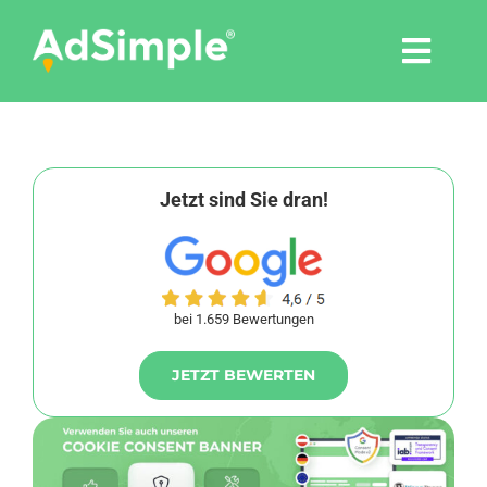
Skip
to
Togg
content
Navi
Leistungen
Tools
Jetzt sind Sie dran!
Pressemitteilungen
bei 1.659 Bewertungen
Shop
JETZT BEWERTEN
Agentur
Blog