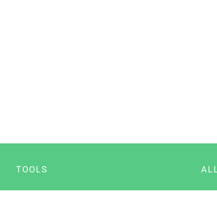
TOOLS
AL
Datenschutz Generator
A