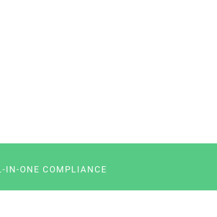
L-IN-ONE COMPLIANCE
gency-Paket für Agenturen