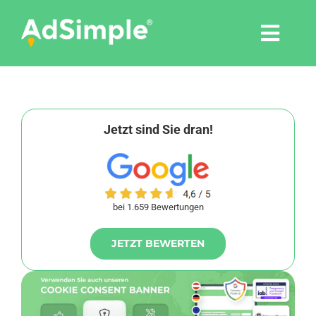
Skip
to
Togg
content
Navi
Leistungen
Tools
Jetzt sind Sie dran!
Pressemitteilungen
bei 1.659 Bewertungen
Shop
JETZT BEWERTEN
Agentur
Blog