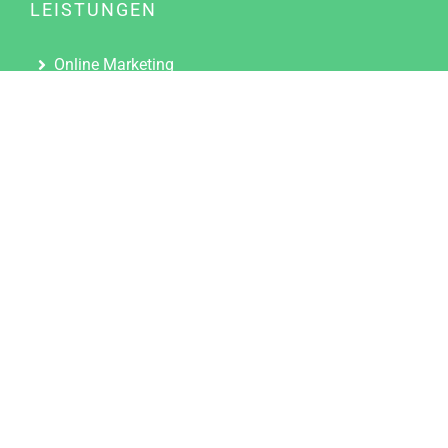
LEISTUNGEN
Online Marketing
Content Marketing
Content Marketing Abos
Content Marketing für Ärzte
Suchmaschinenoptimierung
Social Media Marketing
Influencer Marketing
Partnerprogramm
TOOLS