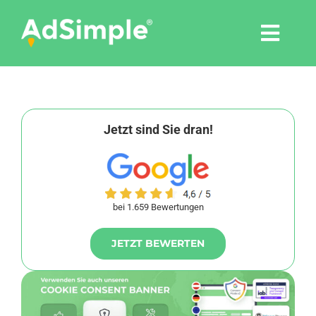
Skip
to
Togg
content
Navi
Leistungen
Tools
Jetzt sind Sie dran!
Pressemitteilungen
bei 1.659 Bewertungen
Shop
JETZT BEWERTEN
Agentur
Blog