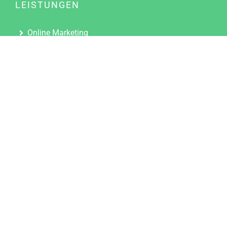
LEISTUNGEN
Online Marketing
Content Marketing
Content Marketing Abos
Content Marketing für Ärzte
Suchmaschinenoptimierung
Social Media Marketing
Influencer Marketing
Partnerprogramm
TOOLS