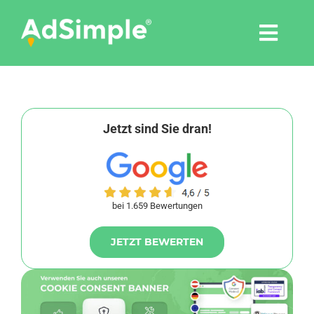
Skip
to
Togg
content
Navi
Leistungen
Tools
Jetzt sind Sie dran!
Pressemitteilungen
bei 1.659 Bewertungen
Shop
JETZT BEWERTEN
Agentur
Blog