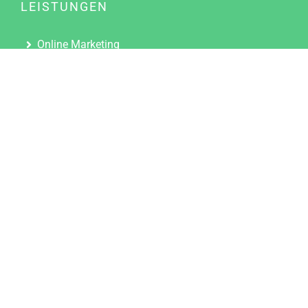
LEISTUNGEN
Online Marketing
Content Marketing
Content Marketing Abos
Content Marketing für Ärzte
Suchmaschinenoptimierung
Social Media Marketing
Influencer Marketing
Partnerprogramm
TOOLS