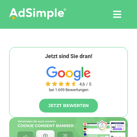
Skip
to
Togg
content
Navi
Leistungen
Tools
Jetzt sind Sie dran!
Pressemitteilungen
bei 1.659 Bewertungen
Shop
JETZT BEWERTEN
Agentur
Blog