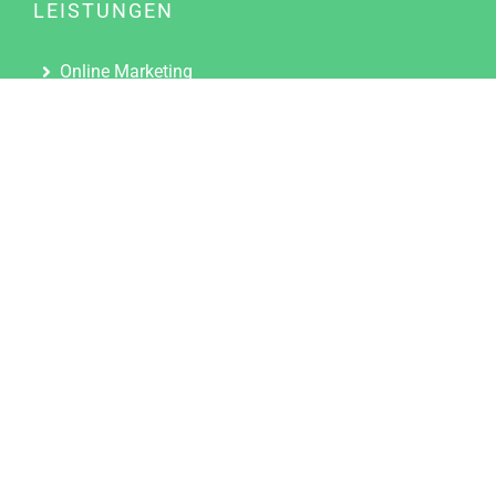
LEISTUNGEN
Online Marketing
Content Marketing
Content Marketing Abos
Content Marketing für Ärzte
Suchmaschinenoptimierung
Social Media Marketing
Influencer Marketing
Partnerprogramm
TOOLS