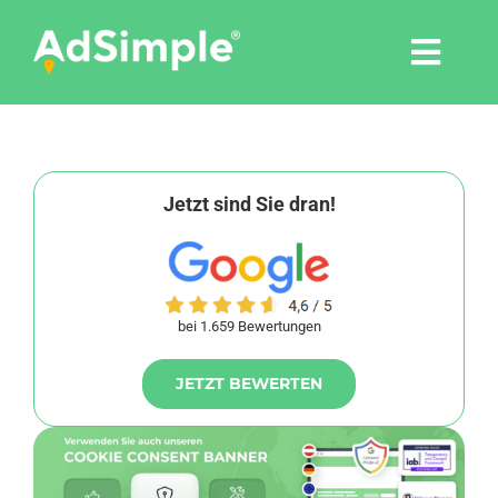
Skip
to
Togg
content
Navi
Leistungen
Tools
Jetzt sind Sie dran!
Pressemitteilungen
bei 1.659 Bewertungen
Shop
JETZT BEWERTEN
Agentur
Blog