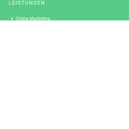
LEISTUNGEN
Online Marketing
Content Marketing
Content Marketing Abos
Content Marketing für Ärzte
Suchmaschinenoptimierung
Social Media Marketing
Influencer Marketing
Partnerprogramm
TOOLS