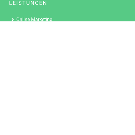
LEISTUNGEN
Online Marketing
Content Marketing
Content Marketing Abos
Content Marketing für Ärzte
Suchmaschinenoptimierung
Social Media Marketing
Influencer Marketing
Partnerprogramm
TOOLS