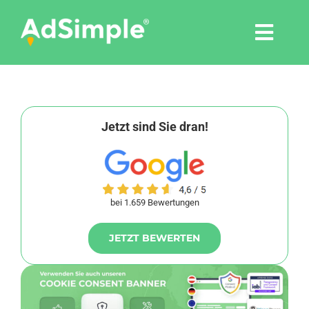
Skip
to
Togg
content
Navi
Leistungen
Tools
Jetzt sind Sie dran!
Pressemitteilungen
bei 1.659 Bewertungen
Shop
JETZT BEWERTEN
Agentur
Blog