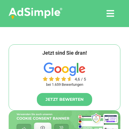
Skip
to
Togg
content
Navi
Leistungen
Tools
Jetzt sind Sie dran!
Pressemitteilungen
bei 1.659 Bewertungen
Shop
JETZT BEWERTEN
Agentur
Blog