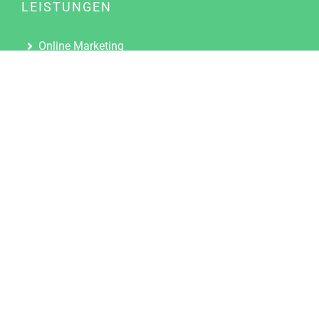
LEISTUNGEN
Online Marketing
Content Marketing
Content Marketing Abos
Content Marketing für Ärzte
Suchmaschinenoptimierung
Social Media Marketing
Influencer Marketing
Partnerprogramm
TOOLS