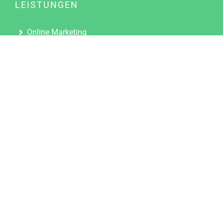
LEISTUNGEN
Online Marketing
Content Marketing
Content Marketing Abos
Content Marketing für Ärzte
Suchmaschinenoptimierung
Social Media Marketing
Influencer Marketing
Partnerprogramm
TOOLS