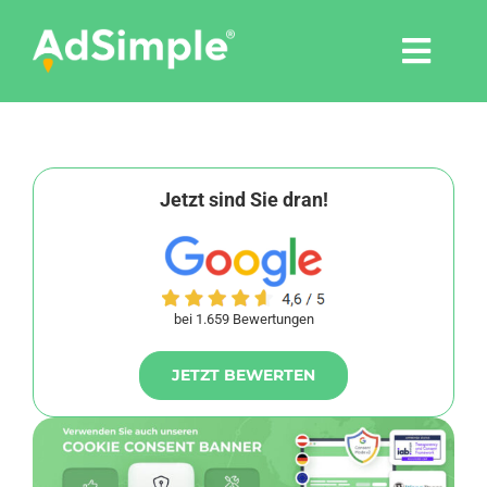
Skip
to
Togg
content
Navi
Leistungen
Tools
Jetzt sind Sie dran!
Pressemitteilungen
bei 1.659 Bewertungen
Shop
JETZT BEWERTEN
Agentur
Blog