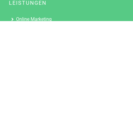
LEISTUNGEN
Online Marketing
Content Marketing
Content Marketing Abos
Content Marketing für Ärzte
Suchmaschinenoptimierung
Social Media Marketing
Influencer Marketing
Partnerprogramm
TOOLS