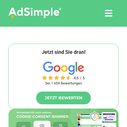
Skip
to
Togg
content
Navi
Leistungen
Tools
Jetzt sind Sie dran!
Pressemitteilungen
bei 1.659 Bewertungen
Shop
JETZT BEWERTEN
Agentur
Blog