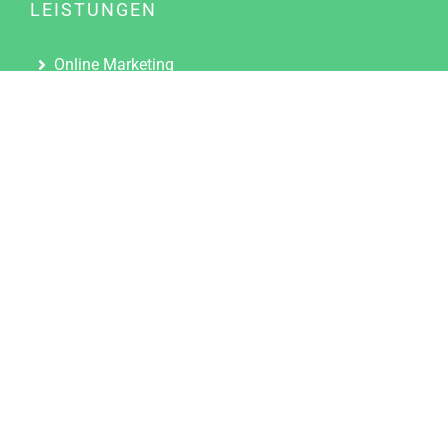
LEISTUNGEN
Online Marketing
Content Marketing
Content Marketing Abos
Content Marketing für Ärzte
Suchmaschinenoptimierung
Social Media Marketing
Influencer Marketing
Partnerprogramm
TOOLS