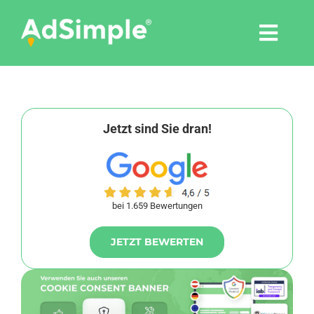
Skip
to
Togg
content
Navi
Leistungen
Tools
Jetzt sind Sie dran!
Pressemitteilungen
bei 1.659 Bewertungen
Shop
JETZT BEWERTEN
Agentur
Blog