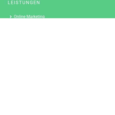
LEISTUNGEN
Online Marketing
Content Marketing
Content Marketing Abos
Content Marketing für Ärzte
Suchmaschinenoptimierung
Social Media Marketing
Influencer Marketing
Partnerprogramm
TOOLS