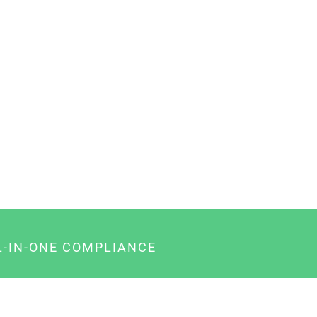
L-IN-ONE COMPLIANCE
gency-Paket für Agenturen