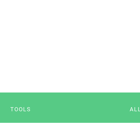
TOOLS
AL
Datenschutz Generator
A