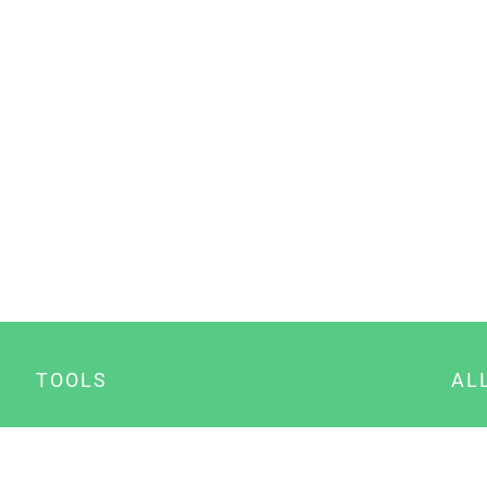
TOOLS
AL
Datenschutz Generator
A