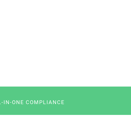
L-IN-ONE COMPLIANCE
gency-Paket für Agenturen