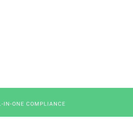
L-IN-ONE COMPLIANCE
gency-Paket für Agenturen