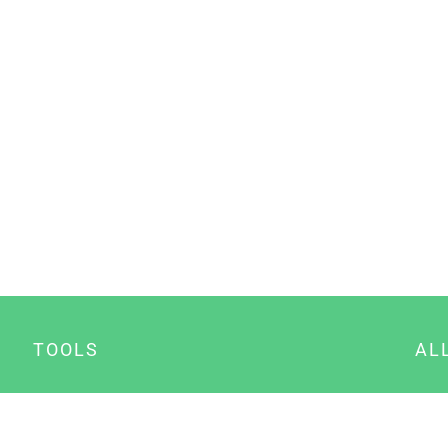
TOOLS
AL
Datenschutz Generator
A