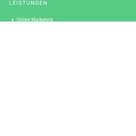
LEISTUNGEN
Online Marketing
Content Marketing
Content Marketing Abos
Content Marketing für Ärzte
Suchmaschinenoptimierung
Social Media Marketing
Influencer Marketing
Partnerprogramm
TOOLS