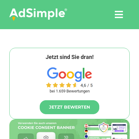
Skip
to
Togg
content
Navi
Leistungen
Tools
Jetzt sind Sie dran!
Pressemitteilungen
bei 1.659 Bewertungen
Shop
JETZT BEWERTEN
Agentur
Blog