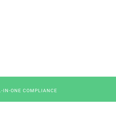
L-IN-ONE COMPLIANCE
gency-Paket für Agenturen