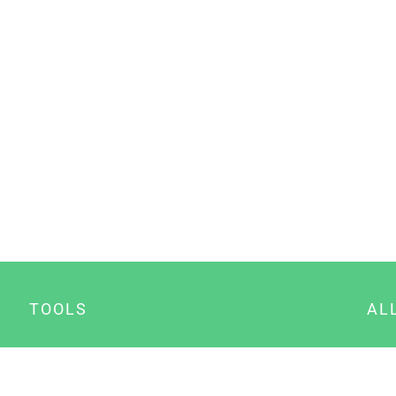
TOOLS
AL
Datenschutz Generator
A