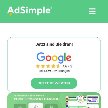
Skip
to
Togg
content
Navi
Leistungen
Tools
Jetzt sind Sie dran!
Pressemitteilungen
bei 1.659 Bewertungen
Shop
JETZT BEWERTEN
Agentur
Blog