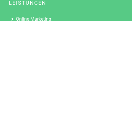
LEISTUNGEN
Online Marketing
Content Marketing
Content Marketing Abos
Content Marketing für Ärzte
Suchmaschinenoptimierung
Social Media Marketing
Influencer Marketing
Partnerprogramm
TOOLS