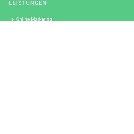
LEISTUNGEN
Online Marketing
Content Marketing
Content Marketing Abos
Content Marketing für Ärzte
Suchmaschinenoptimierung
Social Media Marketing
Influencer Marketing
Partnerprogramm
TOOLS