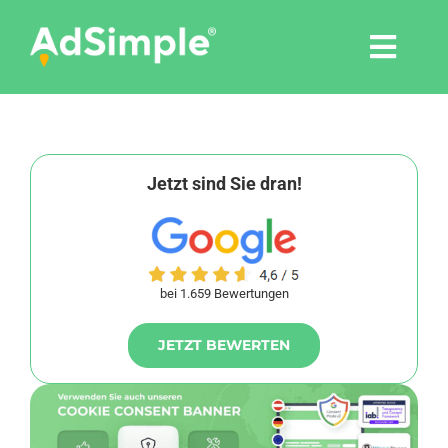
Skip
to
Togg
content
Navi
Leistungen
Tools
Jetzt sind Sie dran!
Pressemitteilungen
bei 1.659 Bewertungen
Shop
JETZT BEWERTEN
Agentur
Blog