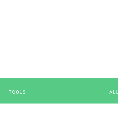
TOOLS
AL
Datenschutz Generator
A