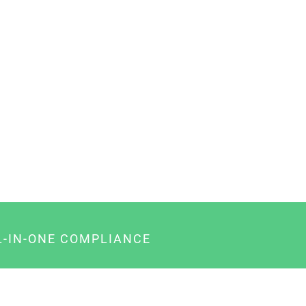
L-IN-ONE COMPLIANCE
gency-Paket für Agenturen