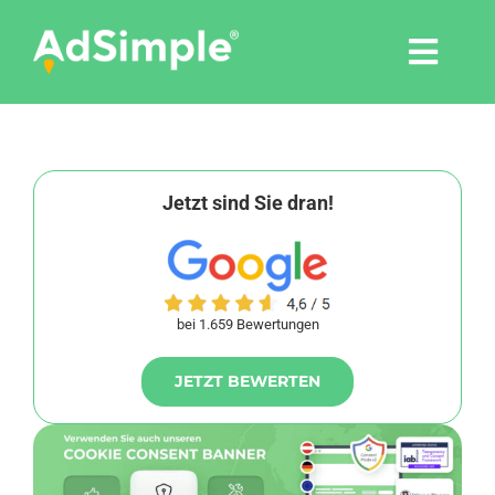
Skip
to
Togg
content
Navi
Leistungen
Tools
Jetzt sind Sie dran!
Pressemitteilungen
bei 1.659 Bewertungen
Shop
JETZT BEWERTEN
Agentur
Blog