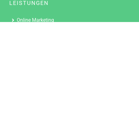
LEISTUNGEN
Online Marketing
Content Marketing
Content Marketing Abos
Content Marketing für Ärzte
Suchmaschinenoptimierung
Social Media Marketing
Influencer Marketing
Partnerprogramm
TOOLS