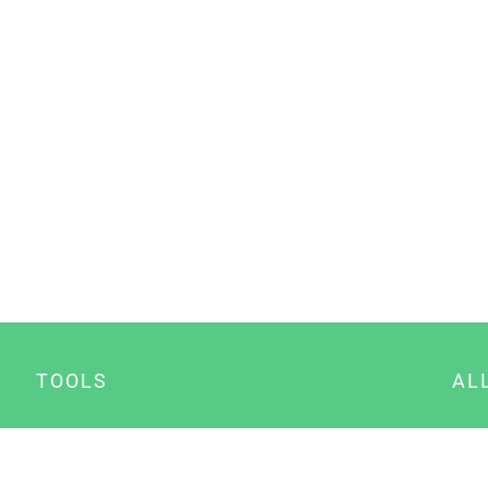
TOOLS
AL
Datenschutz Generator
A