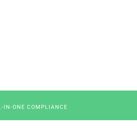
L-IN-ONE COMPLIANCE
gency-Paket für Agenturen