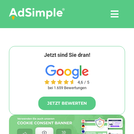
Skip
to
Togg
content
Navi
Leistungen
Tools
Jetzt sind Sie dran!
Pressemitteilungen
bei 1.659 Bewertungen
Shop
JETZT BEWERTEN
Agentur
Blog