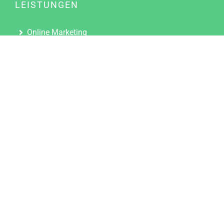
LEISTUNGEN
Online Marketing
Content Marketing
Content Marketing Abos
Content Marketing für Ärzte
Suchmaschinenoptimierung
Social Media Marketing
Influencer Marketing
Partnerprogramm
TOOLS