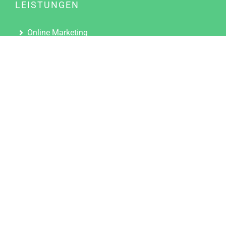
LEISTUNGEN
Online Marketing
Content Marketing
Content Marketing Abos
Content Marketing für Ärzte
Suchmaschinenoptimierung
Social Media Marketing
Influencer Marketing
Partnerprogramm
TOOLS