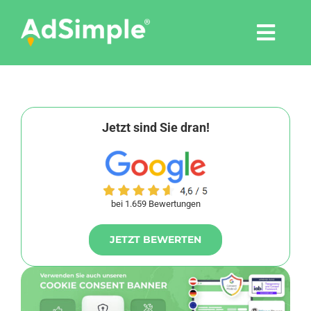
Skip
to
Togg
content
Navi
Leistungen
Tools
Jetzt sind Sie dran!
Pressemitteilungen
bei 1.659 Bewertungen
Shop
JETZT BEWERTEN
Agentur
Blog