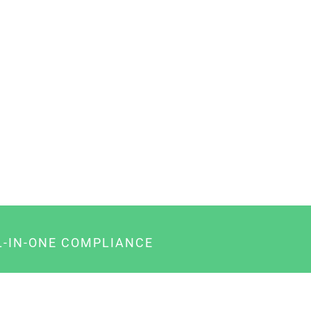
L-IN-ONE COMPLIANCE
gency-Paket für Agenturen