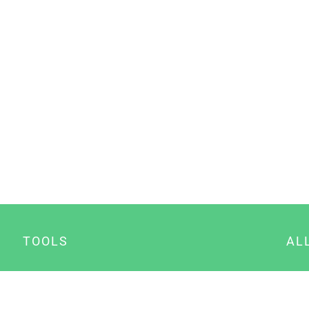
TOOLS
AL
Datenschutz Generator
A